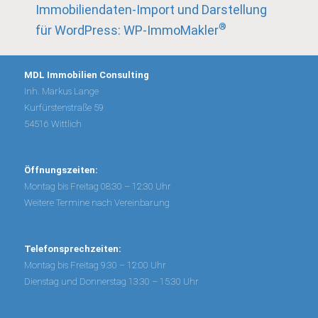
Immobiliendaten-Import und Darstellung
®
für WordPress: WP-ImmoMakler
MDL Immobilien Consulting
Inh. Markus Lange
Kurfürstenstraße 59
54516 Wittlich
Öffnungszeiten:
Montag bis Freitag 08:30 – 12:30 Uhr
Weitere Termine nach Vereinbarung
Telefonsprechzeiten:
Montag bis Freitag 9:30 – 12:00 Uhr
Dienstag und Donnerstag 13:30 – 15:30 Uhr