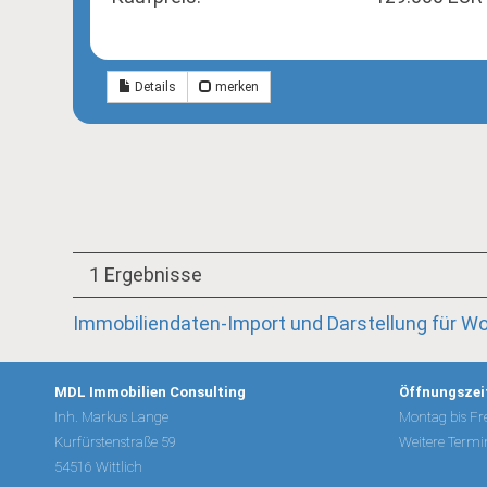
Details
merken
1 Ergebnisse
Immobiliendaten-Import und Darstellung für 
MDL Immobilien Consulting
Öffnungszei
Inh. Markus Lange
Montag bis Fre
Kurfürstenstraße 59
Weitere Termi
54516 Wittlich