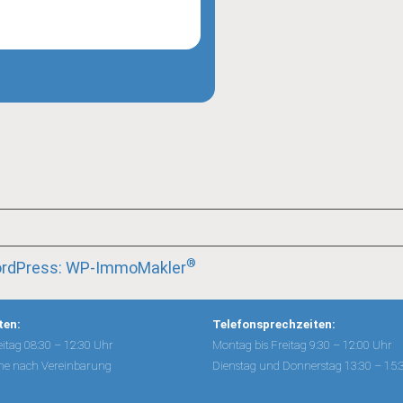
®
WordPress: WP-ImmoMakler
ten:
Telefonsprechzeiten:
itag 08:30 – 12:30 Uhr
Montag bis Freitag 9:30 – 12:00 Uhr
ne nach Vereinbarung
Dienstag und Donnerstag 13:30 – 15: