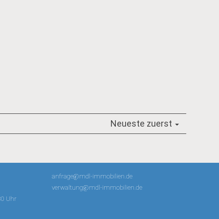
Neueste zuerst
anfrage@mdl-immobilien.de
verwaltung@mdl-immobilien.de
30 Uhr