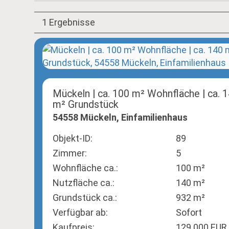
1 Ergebnisse
Mückeln | ca. 100 m² Wohnfläche | ca. 1
m² Grundstück
54558 Mückeln, Einfamilienhaus
Objekt-ID:
89
Zimmer:
5
Wohnfläche ca.:
100 m²
Nutzfläche ca.:
140 m²
Grund­stück ca.:
932 m²
Verfügbar ab:
Sofort
Kaufpreis:
129.000 EUR