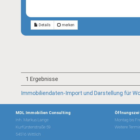
Details
merken
1 Ergebnisse
Immobiliendaten-Import und Darstellung für 
MDL Immobilien Consulting
Öffnungszei
Inh. Markus Lange
Montag bis Fre
Kurfürstenstraße 59
Weitere Termi
54516 Wittlich