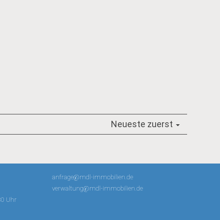
Neueste zuerst
anfrage@mdl-immobilien.de
verwaltung@mdl-immobilien.de
30 Uhr