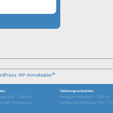
®
WordPress: WP-ImmoMakler
ten:
Telefonsprechzeiten:
itag 08:30 – 12:30 Uhr
Montag bis Freitag 9:30 – 12:00 Uhr
ne nach Vereinbarung
Dienstag und Donnerstag 13:30 – 15: