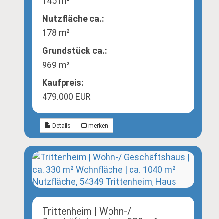
145 m²
Nutzfläche ca.:
178 m²
Grund­stück ca.:
969 m²
Kaufpreis:
479.000 EUR
Details
merken
Trittenheim | Wohn-/