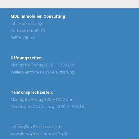
MDL Immobilien Consulting
Inh. Markus Lange
Kurfürstenstraße 59
54516 Wittlich
Öffnungszeiten:
Montag bis Freitag 08:30 – 12:30 Uhr
Weitere Termine nach Vereinbarung
Telefonsprechzeiten:
Montag bis Freitag 9:30 – 12:00 Uhr
Dienstag und Donnerstag 13:30 – 15:30 Uhr
anfrage@mdl-immobilien.de
verwaltung@mdl-immobilien.de