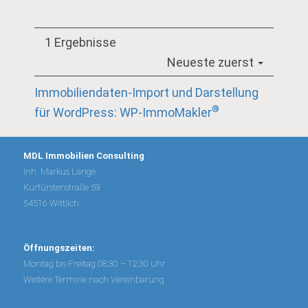
1 Ergebnisse
Neueste zuerst
Immobiliendaten-Import und Darstellung
®
für WordPress: WP-ImmoMakler
MDL Immobilien Consulting
Inh. Markus Lange
Kurfürstenstraße 59
54516 Wittlich
Öffnungszeiten:
Montag bis Freitag 08:30 – 12:30 Uhr
Weitere Termine nach Vereinbarung